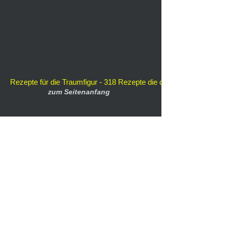
Rezepte für die Traumfigur - 318 Rezepte die dem Körper weniger 
zum Seitenanfang
Rezepte für Singles - 323 spezielle Rezepte für Alleinstehende. S
Home
Lesermeinungen
Blogs
Datenschutz