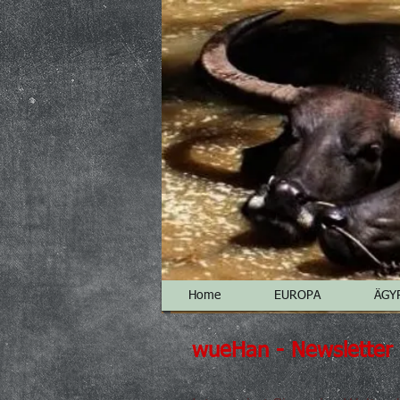
Home
EUROPA
ÄGY
wueHan - Newsletter