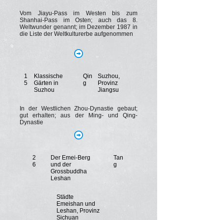
Vom Jiayu-Pass im Westen bis zum
Shanhai-Pass im Osten; auch das 8.
Weltwunder genannt; im Dezember 1987 in
die Liste der Weltkulturerbe aufgenommen
1
Klassische
Qin
Suzhou,
5
Gärten in
g
Provinz
Suzhou
Jiangsu
In der Westlichen Zhou-Dynastie gebaut;
gut erhalten; aus der Ming- und Qing-
Dynastie
2
Der Emei-Berg
Tan
6
und der
g
Grossbuddha
Leshan
Städte
Emeishan und
Leshan, Provinz
Sichuan