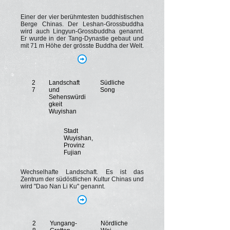
Einer der vier berühmtesten buddhistischen
Berge Chinas. Der Leshan-Grossbuddha
wird auch Lingyun-Grossbuddha genannt.
Er wurde in der Tang-Dynastie gebaut und
mit 71 m Höhe der grösste Buddha der Welt.
2
Landschaft
Südliche
7
und
Song
Sehenswürdi
gkeit
Wuyishan
Stadt
Wuyishan,
Provinz
Fujian
Wechselhafte Landschaft. Es ist das
Zentrum der südöstlichen Kultur Chinas und
wird "Dao Nan Li Ku" genannt.
2
Yungang-
Nördliche