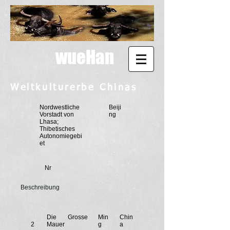
wueHan
Weltkulturerbe Chinas
Nordwestliche
Beiji
Vorstadt von
ng
Lhasa;
Thibetisches
Autonomiegebi
et
Nr
Beschreibung
Die Grosse
Min
Chin
2
Mauer
g
a