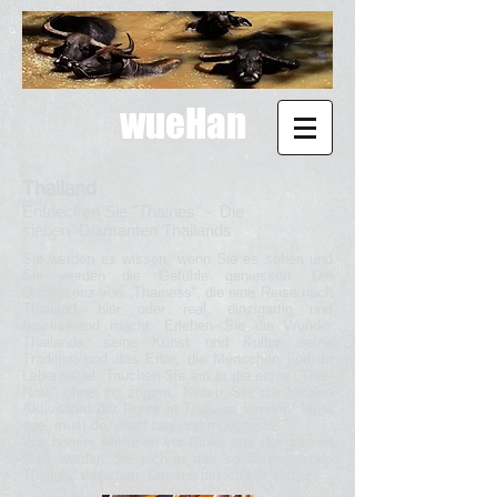
wueHan
Thailand
Entdecken Sie "Thaines" - Die
sieben Diamanten Thailands
Sie werden es wissen, wenn Sie es sehen und
Sie werden die Gefühle geniessen. Die
Quintesenz von „Thainess“, die eine Reise nach
Thailand, hier oder real, einzigartig und
faszinierend macht.
Erleben Sie die Wunder
Thailands, seine Kunst und Kultur, seine
Tradition und das Erbe, die Menschen und ihr
Lebensstiel. Tauchen Sie ein in die echte „Thai-
Note“ ohne zu zögern, lernen Sie die lokalen
Aktivitäten der Reise in Thailand kennen: Must
see, must do, must buy und must taste.
Wie bereits Millionen vor Ihnen aus der ganzen
Welt werden Sie sich in das so faszinierende
Thailand verlieben. Dessen bin ich mir sicher.