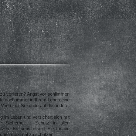
 zu verlieren? Angst vor schlimmen
te auch immer in Ihrem Leben eine
. Von einer Sekunde auf die andere,
ig im Leben und versichert sich mit
 Sicherheit - Schutz in allen
zen. Es sensibilisiert Sie für die
reichen maximal zu schützen.