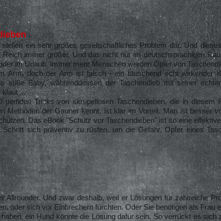
dieben
stellen ein sehr großes gesellschaftliches Problem dar. Und diese
Reich immer größer. Und das nicht nur im deutschsprachigen Rau
oder im Urlaub. Immer mehr Menschen werden Opfer von Taschendi
im Arm, doch der Arm ist falsch - ein täuschend echt wirkender K
das süße Baby, währenddessen der Taschendieb mit seiner echten
klaut ...
0 perfiden Tricks von skrupellosen Taschendieben, die in diesem 
en Methoden der Gauner kennt, ist klar im Vorteil. Man ist besser v
schützen. Das eBook "Schutz vor Taschendieben" ist so eine effektiv
te Schritt sich präventiv zu rüsten, um die Gefahr, Opfer eines Ta
er Allrounder. Und zwar deshalb, weil er Lösungen für zahlreiche Pr
en, oder sich vor Einbrechern fürchten. Oder Sie benötigen als Frau e
haben, ein Hund könnte die Lösung dafür sein. So verrückt es sich z