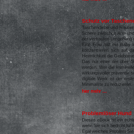
Schutz vor Taschen
Taschendiebe und Räuber 
Schere zwischen Arm und 
der vertrauten Umgebung 
Eine Frau hält ein Baby 
konzentrieren sich auf 
Heimlichkeit die Geldbörse 
Das nur einer der über 5
werden. Wer die kriminell
wirkungsvoller präventiv 
digitale Werk ist der ers
Minimalste zu reduzieren.
hier mehr ...
Problemlöser Hund
Dieses eBook ist ein echt
wenn Sie sich bedroht fühl
Egal welches Problem Sie 