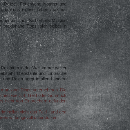
. Polizei, Feuerwehr, Notarzt und
lich, um das eigene Leben maximal
r persönlichen Sicherheits-Mission
en praxisnahe Tipps, sich selber in
 Reichtum in der Welt immer weiter
iebstahl! Diebstähle und Einbrüche
m und Reich sorgt in allen Ländern
te man zwei Dinge unternehmen. Die
achen wie z.B. Geld oder Schmuck
hs nicht von Einbrechern gefunden
iminellen nicht das Feld - und erst
Ideen wirkungsvoll unterstützen!