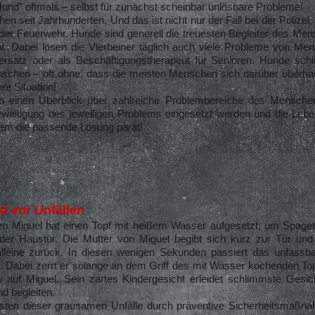
Hund" oftmals – selbst für zunächst scheinbar unlösbare Probleme!
 seit Jahrhunderten. Und das ist nicht nur der Fall bei der Polizei
er Feuerwehr. Hunde sind generell die treuesten Begleiter des Men
. Dabei lösen die Vierbeiner täglich auch viele Probleme von Men
rersatz oder als Beschäftigungstherapeut für Senioren. Hunde schl
enschen – oft ohne, dass die meisten Menschen sich darüber überha
hre Situation!
en einen Überblick über zahlreiche Problembereiche des Mensche
Bewältigung des jeweiligen Problems eingesetzt werden und die Lebe
blem die passende Lösung parat!
d vor Unfällen
en Miguel hat einen Topf mit heißem Wasser aufgesetzt, um Spagetti 
 der Haustür. Die Mutter von Miguel begibt sich kurz zur Tür und
leine zurück. In diesen wenigen Sekunden passiert das unfassbar 
 Dabei zerrt er solange an dem Griff des mit Wasser kochenden Top
 auf Miguel. Sein zartes Kindergesicht erleidet schlimmste Gesic
d begleiten.
isten dieser grausamen Unfälle durch präventive Sicherheitsmaßna