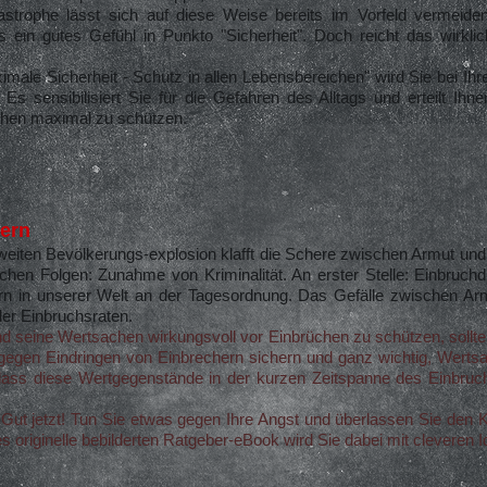
strophe lässt sich auf diese Weise bereits im Vorfeld vermeiden
 ein gutes Gefühl in Punkto "Sicherheit". Doch reicht das wirk
ale Sicherheit - Schutz in allen Lebensbereichen" wird Sie bei Ihre
 Es sensibilisiert Sie für die Gefahren des Alltags und erteilt Ihn
chen maximal zu schützen.
hern
weiten Bevölkerungs-explosion klafft die Schere zwischen Armut und
chen Folgen: Zunahme von Kriminalität. An erster Stelle: Einbruchd
ern in unserer Welt an der Tagesordnung. Das Gefälle zwischen Ar
der Einbruchsraten.
d seine Wertsachen wirkungsvoll vor Einbrüchen zu schützen, soll
gen Eindringen von Einbrechern sichern und ganz wichtig, Werts
, dass diese Wertgegenstände in der kurzen Zeitspanne des Einbruc
Gut jetzt! Tun Sie etwas gegen Ihre Angst und überlassen Sie den Kr
es originelle bebilderten Ratgeber-eBook wird Sie dabei mit cleveren 