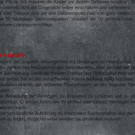
er Pflicht. Wir müssen die Kinder vor diesen Gefahren schützen. D
e Gefährlichkeit der Dinge nicht selber einschätzen und verhindern.
ät oder Treppen sind nur drei Gefahrenpotenziale von ganz vielen. 
ie 50 häufigsten Gefahrenquellen" skizziert die 50 gefährlichsten 
konkrete Lösungsvorschläge.
n Kapital?
ich in der jüngsten Vergangenheit mit Meldungen zu Finanzkrisen,
en zahlreichen Maßnahmen der Zentralbanken. Sind wir bald alle plei
ie Bevölkerung, sowie die meisten Politiker und Wirtschaftsführer ver
 es längst: Sie ist der herrschenden Klasse weltweit völlig aus de
pekulation brachte das weltweite Finanzsystem an den Abgrund. Nie
niert.
ler Bedeutung, Ihr Vermögen, Ihr Erspartes zu schützen und zu erh
tschläge. Er erklärt Ihnen, wie Ihr großes oder kleines Vermögen mö
 werden kann.
die verständliche Aufklärung zu finanziellen Sachverhalten und die
tals zu finden. Möglicherweise werden Sie umdenken müssen.