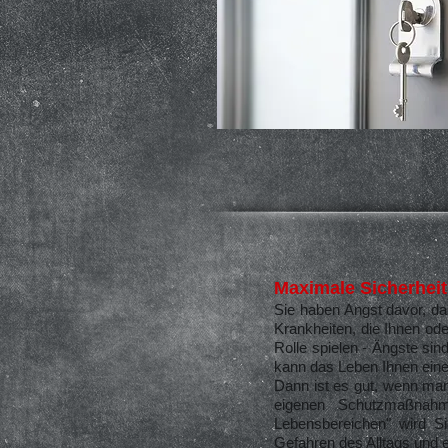
Maximale Sicherheit
Sie haben Angst davor, da
Krankheiten, die Ihnen o
Rolle spielen - Ängste si
kann das Leben Ihnen eine f
Dann ist es gut, wenn man
eigenen Schutzmaßnahm
Lebensbereichen" wird Sie
Gefahren des Alltags und e