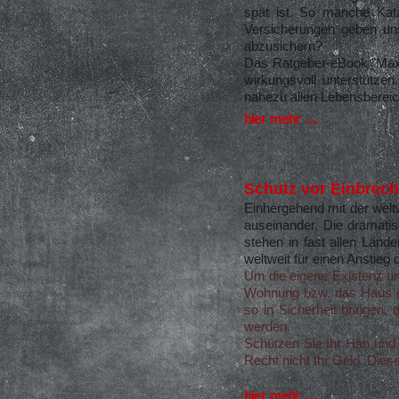
spät ist. So manche Kata
Versicherungen geben uns
abzusichern?
Das Ratgeber-eBook "Maxim
wirkungsvoll unterstützen.
nahezu allen Lebensberei
hier mehr ...
Schutz vor Einbrec
Einhergehend mit der welt
auseinander. Die dramatis
stehen in fast allen Länd
weltweit für einen Anstieg 
Um die eigene Existenz un
Wohnung bzw. das Haus ge
so in Sicherheit bringen
werden.
Schützen Sie Ihr Hab und 
Recht nicht Ihr Geld. Dies
hier mehr ...