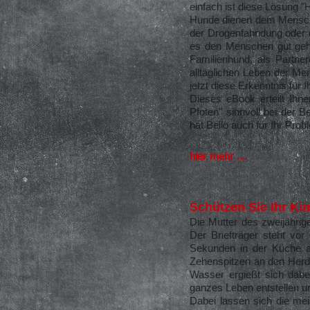
einfach ist diese Lösung "
Hunde dienen dem Menschen
der Drogenfahndung oder d
es den Menschen gut geht
Familienhund, als Partne
alltäglichen Leben der M
jetzt diese Erkenntnis für I
Dieses eBook erteilt Ihn
Pfoten" sinnvoll bei der 
hat Bello auch für Ihr Pro
hier mehr ...
Schützen Sie Ihr Kin
Die Mutter des zweijährig
Der Briefträger steht vor
Sekunden in der Küche al
Zehenspitzen an den Herd.
Wasser ergießt sich dabei
ganzes Leben entstellen un
Dabei lassen sich die me