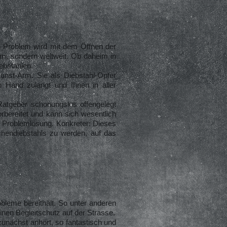
s Problem wird mit dem Öffnen der
m, sondern weltweit. Ob daheim in
ebstählen.
unst-Arm. Sie als Diebstahl-Opfer
 Hand zulangt und Ihnen in aller
Ratgeber schonungslos offengelegt
orbereitet und kann sich wesentlich
e Problemlösung. Konkreter: Dieses
schendiebstahls zu werden, auf das
obleme bereithält. So unter anderen
inen Begleitschutz auf der Strasse.
unächst anhört, so fantastisch und