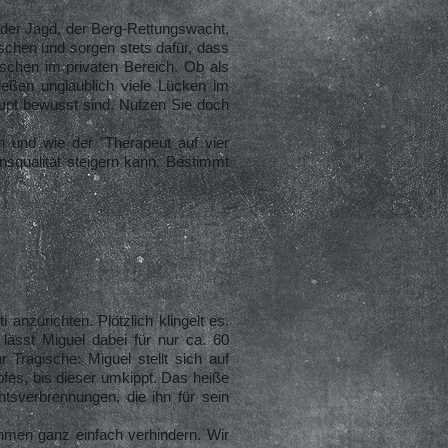
, der Jagd, der Berg-Rettungswacht,
schen und sorgen stets dafür, dass
schen im privaten Bereich. Ob als
ießen unglaublich viele Lücken im
upt bewusst sind. Nutzen Sie doch
n und wie der "Therapeut auf vier
nsqualität steigern kann. Bestimmt
anzurichten. Plötzlich klingelt es.
 lässt Miguel dabei für nur ca. 60
Tragische: Miguel stellt sich auf
fes, bis dieser umkippt. Das heiße
htsverbrennungen, die ihn für sein
hmen ganz einfach verhindern. Wir