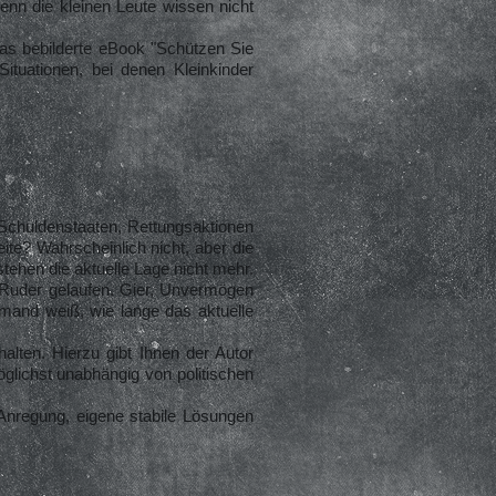
enn die kleinen Leute wissen nicht
Das bebilderte eBook "Schützen Sie
Situationen, bei denen Kleinkinder
 Schuldenstaaten, Rettungsaktionen
te? Wahrscheinlich nicht, aber die
stehen die aktuelle Lage nicht mehr.
m Ruder gelaufen. Gier, Unvermögen
mand weiß, wie lange das aktuelle
alten. Hierzu gibt Ihnen der Autor
glichst unabhängig von politischen
 Anregung, eigene stabile Lösungen