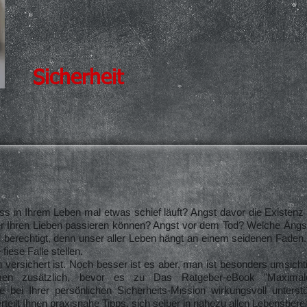
Sicherheit
ss in Ihrem Leben mal etwas schief läuft? Angst davor die Existenz
der Ihren Lieben passieren können? Angst vor dem Tod? Welche Ängs
nd berechtigt, denn unser aller Leben hängt an einem seidenen Faden
iese Falle stellen.
 versichert ist. Noch besser ist es aber, man ist besonders umsicht
en zusätzlich, bevor es zu Das Ratgeber-eBook "Maximale
 bei Ihrer persönlichen Sicherheits-Mission wirkungsvoll unterstüt
rteilt Ihnen praxisnahe Tipps, sich selber in nahezu allen Lebensbe