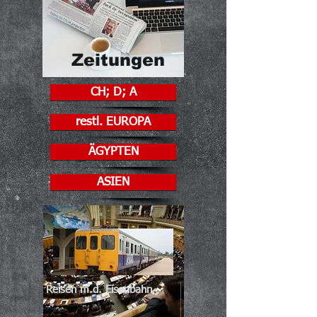
Zeitungen
CH; D; A
restl. EUROPA
ÄGYPTEN
ASIEN
y-tic
pol
Mehr erfahren
Reisen m.d. Eisenbahn